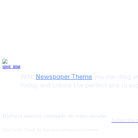
Create a website from scrat
With
Newspaper Theme
you can drag an
today and create the perfect site to exp
Disfruta nuestro contenido en redes sociales
Subscríbe
Pod Cast's, Canal de Youtube, video y social media.