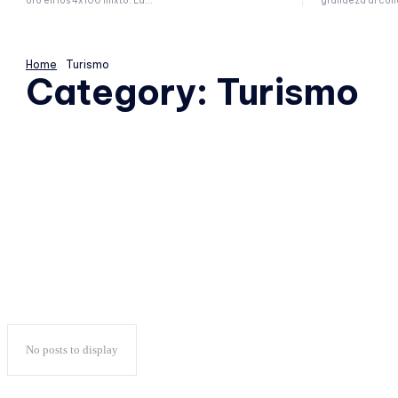
oro en los 4x100 mixto. La...
grandeza al conq
Home
Turismo
Category:
Turismo
No posts to display