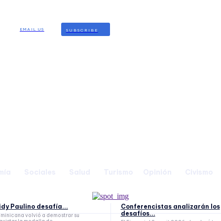
EMAIL US
SUBSCRIBE
mía
Sociales
Salud
Turismo
Opinión
Civismo
eidy Paulino desafía...
Conferencistas analizarán los
desafíos...
inicana volvió a demostrar su