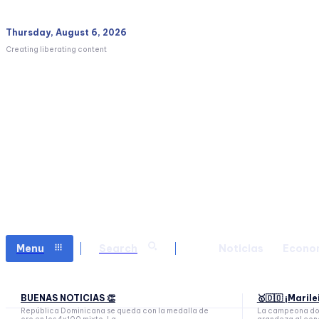
Thursday, August 6, 2026
Creating liberating content
Menu
Search
Noticias
Econo
BUENAS NOTICIAS 👏
🥇🇩🇴 ¡Maril
República Dominicana se queda con la medalla de
La campeona dom