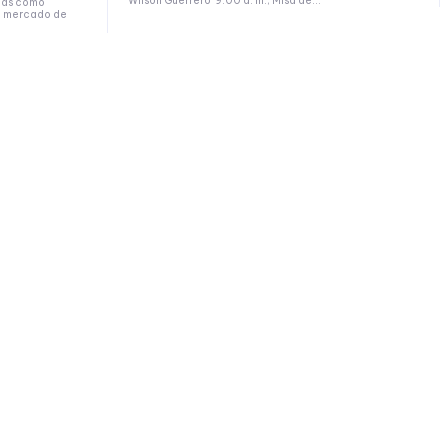
Wilson Guerrero 9.00 a. m., Misa de...
mas como
l, mercado de