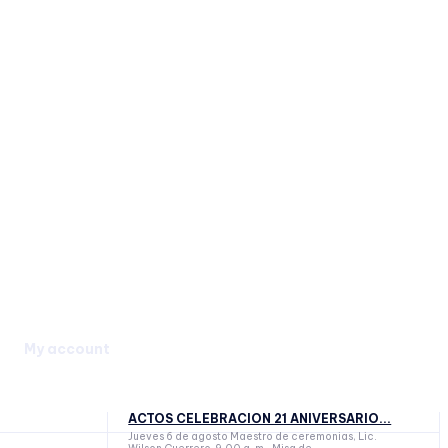
My account
ACTOS CELEBRACION 21 ANIVERSARIO...
Jueves 6 de agosto Maestro de ceremonias, Lic.