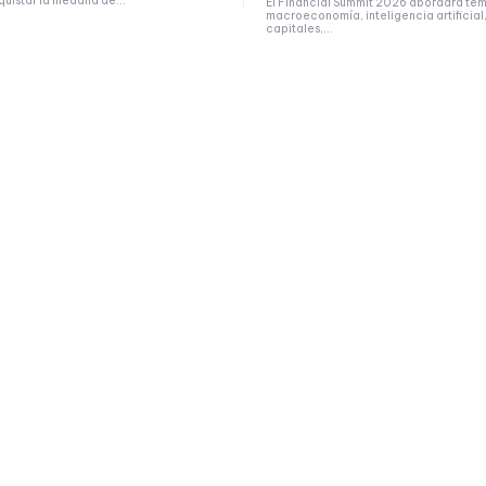
uistar la medalla de...
El Financial Summit 2026 abordará te
macroeconomía, inteligencia artificia
capitales,...