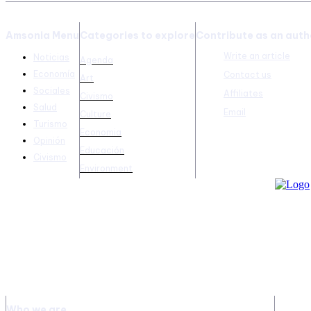
Amsonia Menu
Categories to explore
Contribute as an auth
Write an article
Noticias
Agenda
Economía
Contact us
Art
Sociales
Affiliates
Civismo
Salud
Email
Culture
Turismo
Economia
Opinión
Educación
Civismo
Environment
Who we are