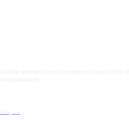
ch
d drop elements onto a page and customize the
ress yourself!
 today ⟶