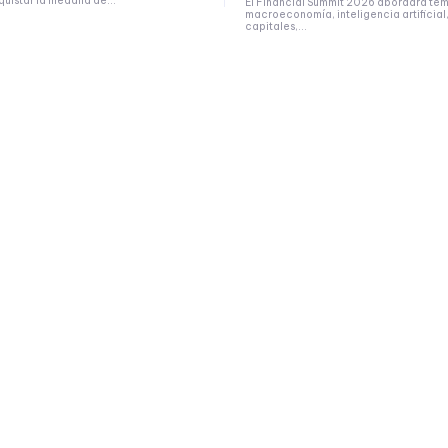
uistar la medalla de...
El Financial Summit 2026 abordará te
macroeconomía, inteligencia artificia
capitales,...