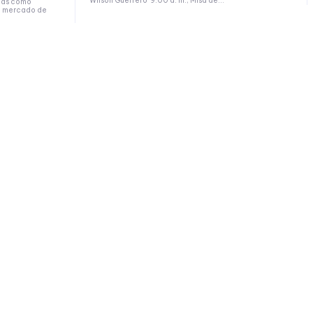
Wilson Guerrero 9.00 a. m., Misa de...
mas como
l, mercado de