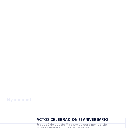
My account
ACTOS CELEBRACION 21 ANIVERSARIO...
Jueves 6 de agosto Maestro de ceremonias, Lic.