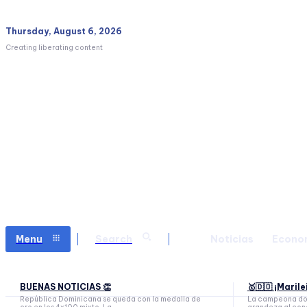
Thursday, August 6, 2026
Creating liberating content
Menu
Search
Noticias
Econo
BUENAS NOTICIAS 👏
🥇🇩🇴 ¡Maril
República Dominicana se queda con la medalla de
La campeona dom