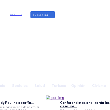
EMAIL US
SUBSCRIBE
mía
Sociales
Salud
Turismo
Opinión
Civismo
eidy Paulino desafía...
Conferencistas analizarán los
desafíos...
inicana volvió a demostrar su