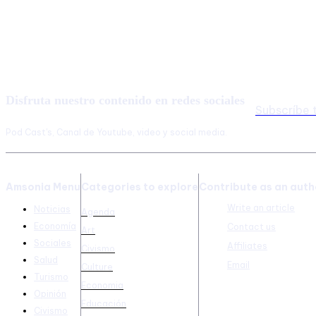
Disfruta nuestro contenido en redes sociales
Subscríbe
Pod Cast's, Canal de Youtube, video y social media.
Amsonia Menu
Categories to explore
Contribute as an auth
Write an article
Noticias
Agenda
Economía
Contact us
Art
Sociales
Affiliates
Civismo
Salud
Email
Culture
Turismo
Economia
Opinión
Educación
Civismo