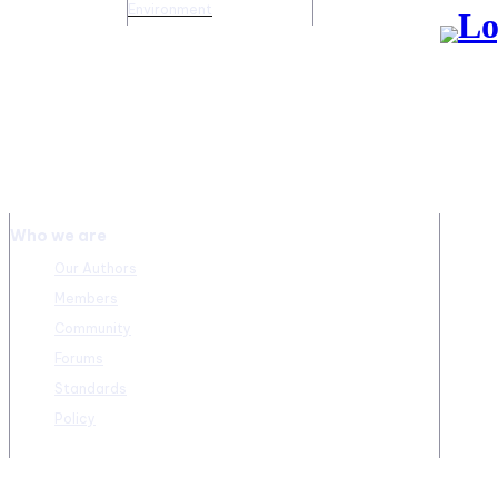
Environment
Who we are
Our Authors
Members
Community
Forums
Standards
Policy